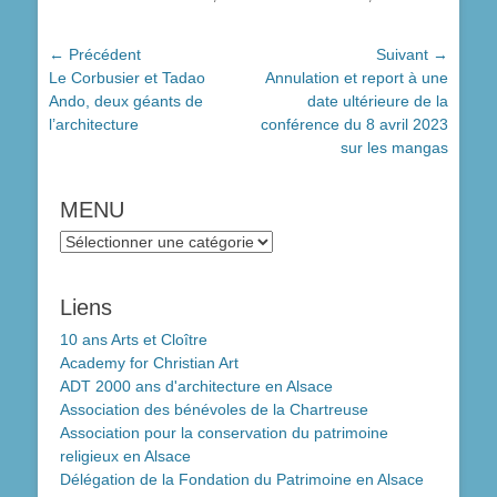
Navigation
← Précédent
Suivant →
Article
Article
Le Corbusier et Tadao
Annulation et report à une
de
précédent :
suivant :
Ando, deux géants de
date ultérieure de la
l’article
l’architecture
conférence du 8 avril 2023
sur les mangas
MENU
MENU
Liens
10 ans Arts et Cloître
Academy for Christian Art
ADT 2000 ans d'architecture en Alsace
Association des bénévoles de la Chartreuse
Association pour la conservation du patrimoine
religieux en Alsace
Délégation de la Fondation du Patrimoine en Alsace