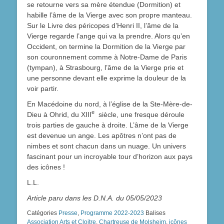
se retourne vers sa mère étendue (Dormition) et
habille l’âme de la Vierge avec son propre manteau.
Sur le Livre des péricopes d’Henri II, l’âme de la
Vierge regarde l’ange qui va la prendre. Alors qu’en
Occident, on termine la Dormition de la Vierge par
son couronnement comme à Notre-Dame de Paris
(tympan), à Strasbourg, l’âme de la Vierge prie et
une personne devant elle exprime la douleur de la
voir partir.
En Macédoine du nord, à l’église de la Ste-Mère-de-
e
Dieu à Ohrid, du XIII
siècle, une fresque déroule
trois parties de gauche à droite. L’âme de la Vierge
est devenue un ange. Les apôtres n’ont pas de
nimbes et sont chacun dans un nuage. Un univers
fascinant pour un incroyable tour d’horizon aux pays
des icônes !
L.L.
Article paru dans les D.N.A. du 05/05/2023
Catégories
Presse
,
Programme 2022-2023
Balises
Association Arts et Cloitre
,
Chartreuse de Molsheim
,
icônes