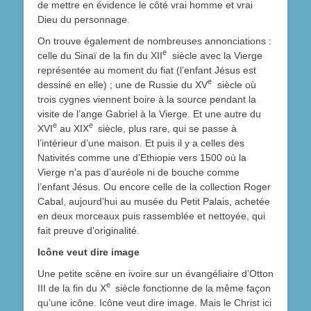
de mettre en évidence le côté vrai homme et vrai
Dieu du personnage.
On trouve également de nombreuses annonciations :
e
celle du Sinaï de la fin du XII
siècle avec la Vierge
représentée au moment du fiat (l’enfant Jésus est
e
dessiné en elle) ; une de Russie du XV
siècle où
trois cygnes viennent boire à la source pendant la
visite de l’ange Gabriel à la Vierge. Et une autre du
e
e
XVI
au XIX
siècle, plus rare, qui se passe à
l’intérieur d’une maison. Et puis il y a celles des
Nativités comme une d’Ethiopie vers 1500 où la
Vierge n’a pas d’auréole ni de bouche comme
l’enfant Jésus. Ou encore celle de la collection Roger
Cabal, aujourd’hui au musée du Petit Palais, achetée
en deux morceaux puis rassemblée et nettoyée, qui
fait preuve d’originalité.
Icône veut dire image
Une petite scène en ivoire sur un évangéliaire d’Otton
e
III de la fin du X
siècle fonctionne de la même façon
qu’une icône. Icône veut dire image. Mais le Christ ici