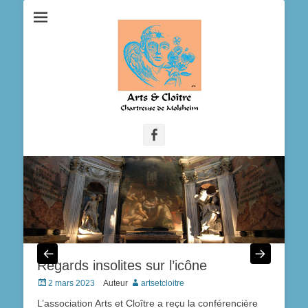
Facebook
Regards insolites sur l’icône
Posted
2 mars 2023
Auteur
artsetcloitre
on
L’association Arts et Cloître a reçu la conférencière