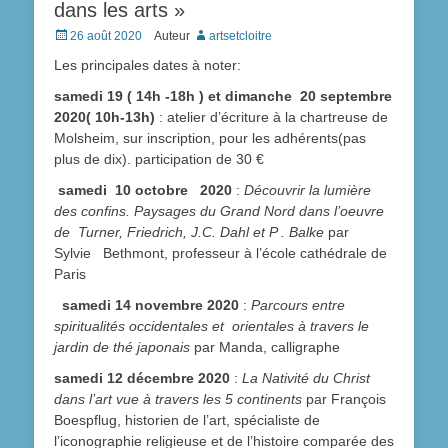
dans les arts »
Posted
26 août 2020
Auteur
artsetcloitre
on
Les principales dates à noter:
samedi 19 ( 14h -18h ) et dimanche 20 septembre
2020( 10h-13h)
: atelier d’écriture à la chartreuse de
Molsheim, sur inscription, pour les adhérents(pas
plus de dix). participation de 30 €
samedi 10 octobre 2020
:
Découvrir la lumière
des confins. Paysages du Grand Nord dans l’oeuvre
de Turner, Friedrich, J.C. Dahl et P . Balke
par
Sylvie Bethmont, professeur à l’école cathédrale de
Paris
samedi 14 novembre 2020
:
Parcours entre
spiritualités occidentales et orientales à travers le
jardin de thé japonais
par Manda, calligraphe
samedi 12 décembre 2020
:
La Nativité du Christ
dans l’art vue à travers les 5 continents
par François
Boespflug, historien de l’art, spécialiste de
l’iconographie religieuse et de l’histoire comparée des