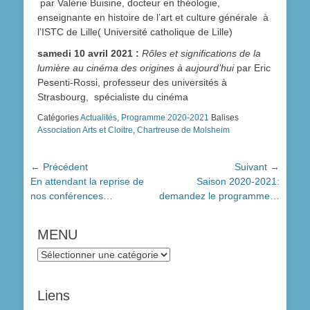
par Valérie Buisine, docteur en théologie,
enseignante en histoire de l’art et culture générale à
l’ISTC de Lille( Université catholique de Lille)
samedi 10 avril 2021 :
Rôles et significations de la
lumière au cinéma des origines à aujourd’hui
par Eric
Pesenti-Rossi, professeur des universités à
Strasbourg, spécialiste du cinéma
Catégories
Actualités
,
Programme 2020-2021
Balises
Association Arts et Cloitre
,
Chartreuse de Molsheim
Navigation
← Précédent
Suivant →
Article
Article
En attendant la reprise de
Saison 2020-2021:
de
précédent :
suivant :
nos conférences…
demandez le programme…
l’article
MENU
MENU
Liens