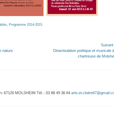
lités
,
Programme 2014-2015
on
Suivan
Article
e nature
Déambulation poétique et musicale à
suivant :
chartreuse de Molsh
erc 67120 MOLSHEIM Tél. : 03 88 49 36 64
arts.et.cloitre67@gmail.