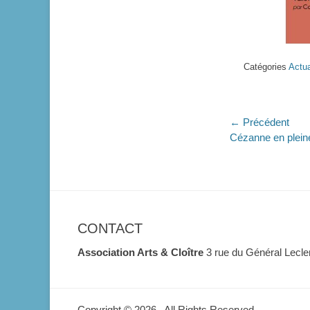
Catégories
Actua
Navigati
← Précédent
Article
Cézanne en plein
de
précédent :
l’article
CONTACT
Association Arts & Cloître
3 rue du Général Lecl
Copyright © 2026
. All Rights Reserved.