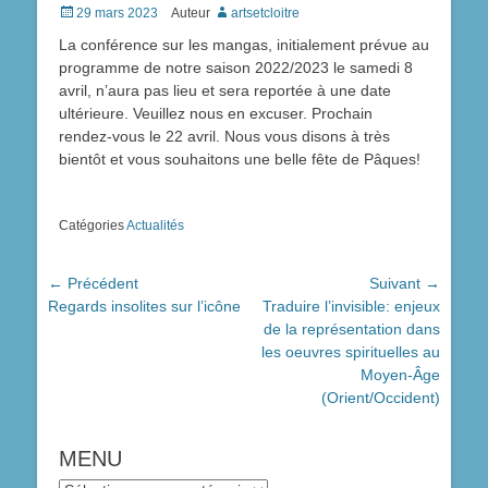
Posted
29 mars 2023
Auteur
artsetcloitre
on
La conférence sur les mangas, initialement prévue au
programme de notre saison 2022/2023 le samedi 8
avril, n’aura pas lieu et sera reportée à une date
ultérieure. Veuillez nous en excuser. Prochain
rendez-vous le 22 avril. Nous vous disons à très
bientôt et vous souhaitons une belle fête de Pâques!
Catégories
Actualités
Navigation
← Précédent
Suivant →
Article
Article
Regards insolites sur l’icône
Traduire l’invisible: enjeux
de
précédent :
suivant :
de la représentation dans
l’article
les oeuvres spirituelles au
Moyen-Âge
(Orient/Occident)
MENU